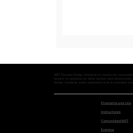
MST Concept Design Academy no cuenta con sucursales. L
tal pero no aparezca en dicha sección será desconocido
Design Academy, están registrados ante la autoridad corre
Programa una cita
Instructores
Comunidad MST
Eventos