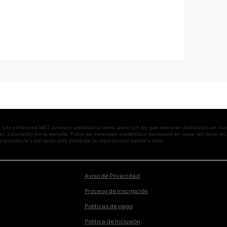
os profesores MST (únicos y acreditados como tales) son los que aparecen publicados en nues
 en automático por la escuela. Todos los materiales académicos mostrados en clase, así como 
spondiente y por tanto está prohibida su reproducción parcial o total.
Aviso de Privacidad
Proceso de inscripción
Políticas de pago
Política de Inclusión