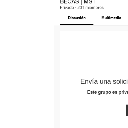
BECAS | MST
Privado
·
201 miembros
Discusión
Multimedia
Envía una solici
Este grupo es priva