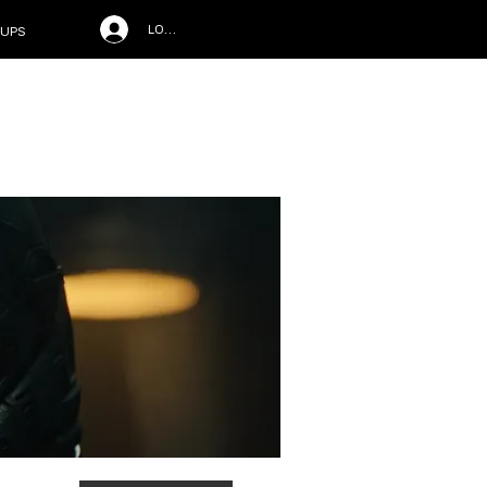
LOG IN
UPS