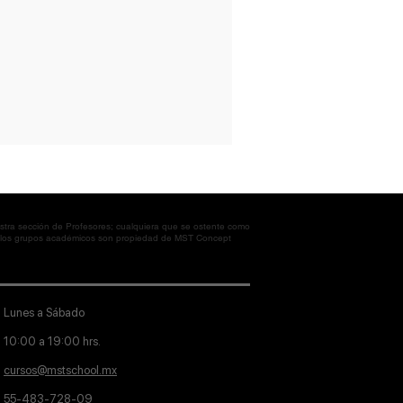
tra sección de Profesores; cualquiera que se ostente como
en los grupos académicos son propiedad de MST Concept
Lunes a Sábado
10:00 a 19:00 hrs.
cursos@mstschool.mx
55-483-728-09