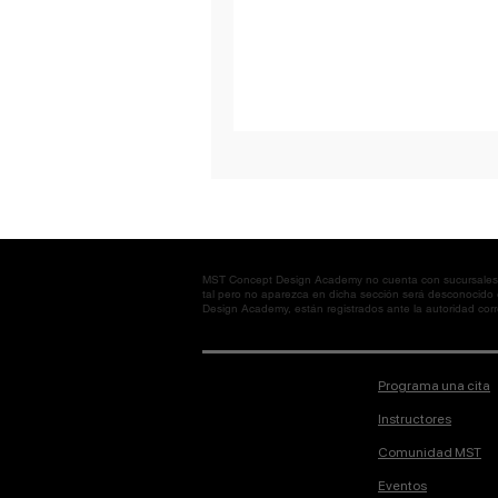
MST Concept Design Academy no cuenta con sucursales. L
tal pero no aparezca en dicha sección será desconocido
Design Academy, están registrados ante la autoridad corre
Programa una cita
Instructores
Comunidad MST
Eventos