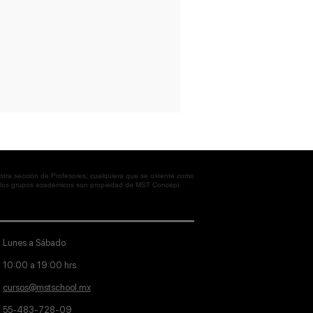
tra sección de Profesores; cualquiera que se ostente como
en los grupos académicos son propiedad de MST Concept
Lunes a Sábado
10:00 a 19:00 hrs.
cursos@mstschool.mx
55-483-728-09