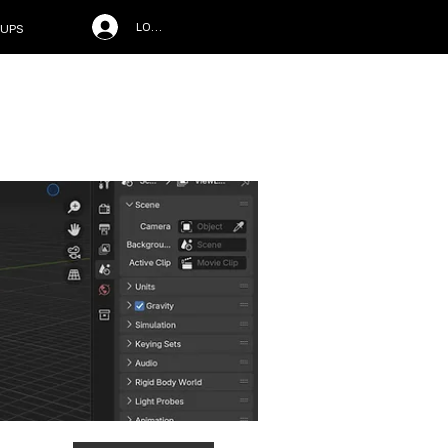
LOG IN
UPS