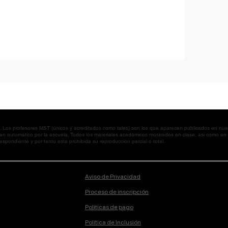
os profesores MST (únicos y acreditados como tales) son los que aparecen publicados en nues
 en automático por la escuela. Todos los materiales académicos mostrados en clase, así como 
spondiente y por tanto está prohibida su reproducción parcial o total.
Aviso de Privacidad
Proceso de inscripción
Políticas de pago
Política de Inclusión