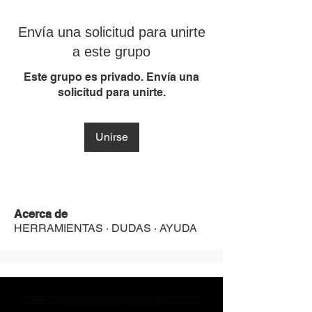
Envía una solicitud para unirte
a este grupo
Este grupo es privado. Envía una
solicitud para unirte.
Unirse
Acerca de
HERRAMIENTAS · DUDAS · AYUDA
MST Concept Design Academy no cuenta con sucursales. Los profesores MST (únicos y acreditados como tales) son los que aparecen publicados en nuestra
sección de Profesores; cualquiera que se ostente como tal pero no aparezca en dicha sección será desconocido en automático por la escuela. Todos los
materiales académicos mostrados en clase, así como en los grupos académicos son propiedad de MST Concept Design Academy, están registrados ante la
autoridad correspondiente y por tanto está prohibida su reproducción parcial o total.