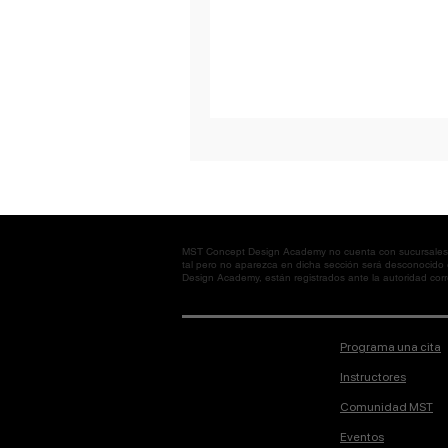
MST Concept Design Academy no cuenta con sucursales. L
tal pero no aparezca en dicha sección será desconocido
Design Academy, están registrados ante la autoridad corre
Programa una cita
Instructores
Comunidad MST
Eventos