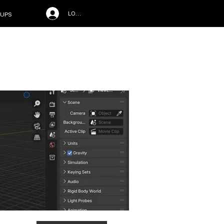
LOG IN
UPS