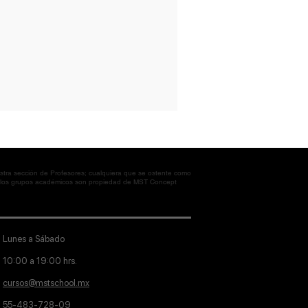
tra sección de Profesores; cualquiera que se ostente como
en los grupos académicos son propiedad de MST Concept
Lunes a Sábado
10:00 a 19:00 hrs.
cursos@mstschool.mx
55-483-728-09