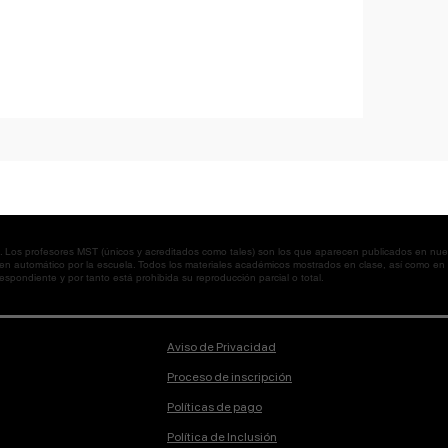
os profesores MST (únicos y acreditados como tales) son los que aparecen publicados en nues
 en automático por la escuela. Todos los materiales académicos mostrados en clase, así como 
spondiente y por tanto está prohibida su reproducción parcial o total.
Aviso de Privacidad
Proceso de inscripción
Políticas de pago
Política de Inclusión