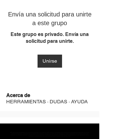
Envía una solicitud para unirte
a este grupo
Este grupo es privado. Envía una
solicitud para unirte.
Unirse
Acerca de
HERRAMIENTAS · DUDAS · AYUDA
MST Concept Design Academy no cuenta con sucursales. Los profesores MST (únicos y acreditados como tales) son los que aparecen publicados en nuestra
sección de Profesores; cualquiera que se ostente como tal pero no aparezca en dicha sección será desconocido en automático por la escuela. Todos los
materiales académicos mostrados en clase, así como en los grupos académicos son propiedad de MST Concept Design Academy, están registrados ante la
autoridad correspondiente y por tanto está prohibida su reproducción parcial o total.