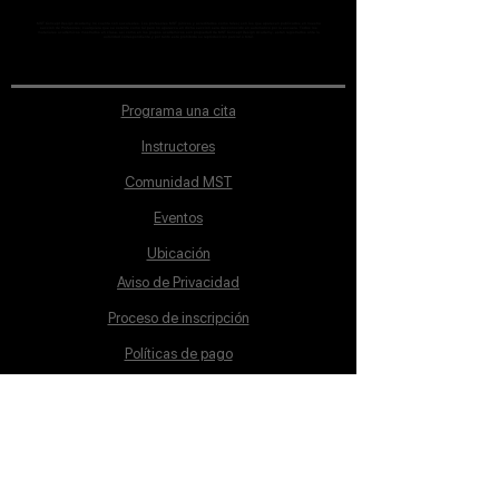
MST Concept Design Academy no cuenta con sucursales. Los profesores MST (únicos y acreditados como tales) son los que aparecen publicados en nuestra
sección de Profesores; cualquiera que se ostente como tal pero no aparezca en dicha sección será desconocido en automático por la escuela. Todos los
materiales académicos mostrados en clase, así como en los grupos académicos son propiedad de MST Concept Design Academy, están registrados ante la
autoridad correspondiente y por tanto está prohibida su reproducción parcial o total.
Programa una cita
Instructores
Comunidad MST
Eventos
Ubicación
Aviso de Privacidad
Proceso de inscripción
Políticas de pago
Política de Inclusión
Reglamento
Contacto