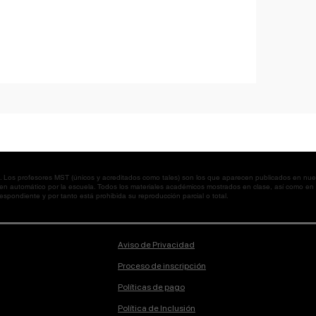
os profesores MST (únicos y acreditados como tales) son los que aparecen publicados en nues
 en automático por la escuela. Todos los materiales académicos mostrados en clase, así como 
spondiente y por tanto está prohibida su reproducción parcial o total.
Aviso de Privacidad
Proceso de inscripción
Políticas de pago
Política de Inclusión