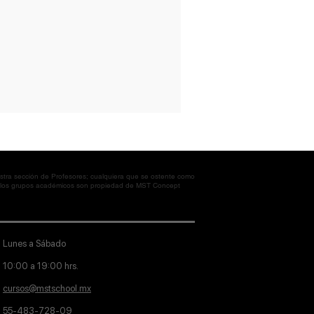
tra sección de Profesores; cualquiera que se ostente como
en los grupos académicos son propiedad de MST Concept
Lunes a Sábado
10:00 a 19:00 hrs.
cursos@mstschool.mx
55-483-728-09