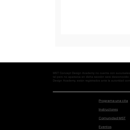
MST Concept Design Academy no cuenta con sucursales. L
tal pero no aparezca en dicha sección será desconocido
Design Academy, están registrados ante la autoridad corre
Programa una cita
Instructores
Comunidad MST
Eventos