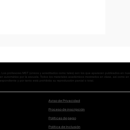
os profesores MST (únicos y acreditados como tales) son los que aparecen publicados en nues
 en automático por la escuela. Todos los materiales académicos mostrados en clase, así como 
spondiente y por tanto está prohibida su reproducción parcial o total.
Aviso de Privacidad
Proceso de inscripción
Políticas de pago
Política de Inclusión