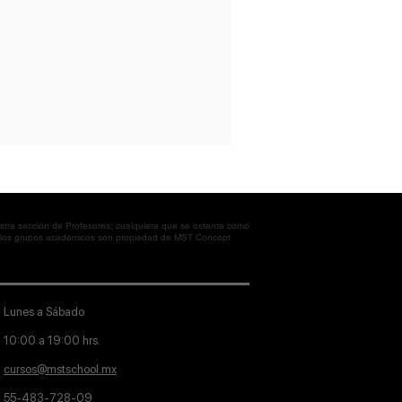
tra sección de Profesores; cualquiera que se ostente como
en los grupos académicos son propiedad de MST Concept
Lunes a Sábado
10:00 a 19:00 hrs.
cursos@mstschool.mx
55-483-728-09