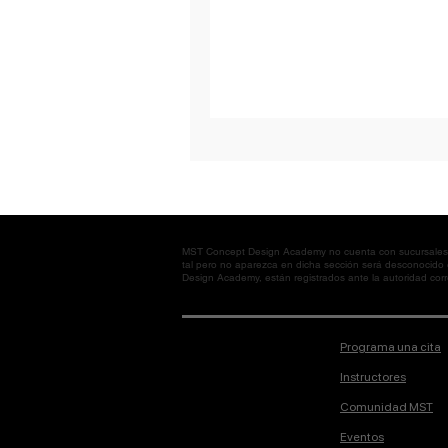
MST Concept Design Academy no cuenta con sucursales. L
tal pero no aparezca en dicha sección será desconocido
Design Academy, están registrados ante la autoridad corre
Programa una cita
Instructores
Comunidad MST
Eventos