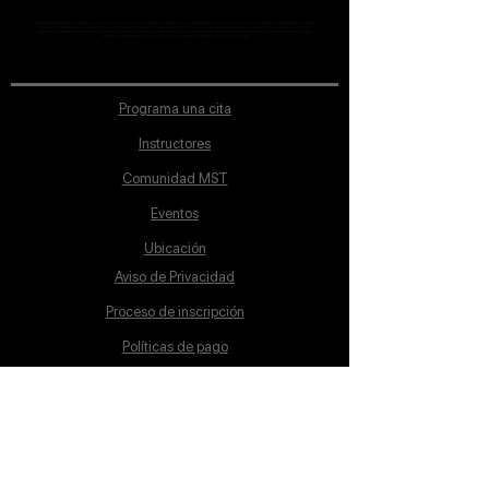
MST Concept Design Academy no cuenta con sucursales. Los profesores MST (únicos y acreditados como tales) son los que aparecen publicados en nuestra
sección de Profesores; cualquiera que se ostente como tal pero no aparezca en dicha sección será desconocido en automático por la escuela. Todos los
materiales académicos mostrados en clase, así como en los grupos académicos son propiedad de MST Concept Design Academy, están registrados ante la
autoridad correspondiente y por tanto está prohibida su reproducción parcial o total.
Programa una cita
Instructores
Comunidad MST
Eventos
Ubicación
Aviso de Privacidad
Proceso de inscripción
Políticas de pago
Política de Inclusión
Reglamento
Contacto