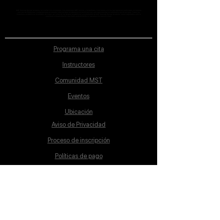
MST Concept Design Academy no cuenta con sucursales. Los profesores MST (únicos y acreditados como tales) son los que aparecen publicados en nuestra
sección de Profesores; cualquiera que se ostente como tal pero no aparezca en dicha sección será desconocido en automático por la escuela. Todos los
materiales académicos mostrados en clase, así como en los grupos académicos son propiedad de MST Concept Design Academy, están registrados ante la
autoridad correspondiente y por tanto está prohibida su reproducción parcial o total.
Programa una cita
Instructores
Comunidad MST
Eventos
Ubicación
Aviso de Privacidad
Proceso de inscripción
Políticas de pago
Política de Inclusión
Reglamento
Contacto