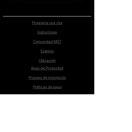
sección de Profesores; cualquiera que se ostente como tal pero no aparezca en dicha sección será desconocido en automático por la escuela. Todos los
materiales académicos mostrados en clase, así como en los grupos académicos son propiedad de MST Concept Design Academy, están registrados ante la
autoridad correspondiente y por tanto está prohibida su reproducción parcial o total.
Programa una cita
Instructores
Comunidad MST
Eventos
Ubicación
Aviso de Privacidad
Proceso de inscripción
Políticas de pago
Política de Inclusión
Reglamento
Contacto