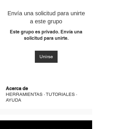
Envía una solicitud para unirte
a este grupo
Este grupo es privado. Envía una
solicitud para unirte.
Unirse
Acerca de
HERRAMIENTAS · TUTORIALES ·
AYUDA
MST Concept Design Academy no cuenta con sucursales. Los profesores MST (únicos y acreditados como tales) son los que aparecen publicados en nuestra