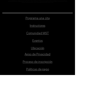
sección de Profesores; cualquiera que se ostente como tal pero no aparezca en dicha sección será desconocido en automático por la escuela. Todos los
materiales académicos mostrados en clase, así como en los grupos académicos son propiedad de MST Concept Design Academy, están registrados ante la
autoridad correspondiente y por tanto está prohibida su reproducción parcial o total.
Programa una cita
Instructores
Comunidad MST
Eventos
Ubicación
Aviso de Privacidad
Proceso de inscripción
Políticas de pago
Política de Inclusión
Reglamento
Contacto