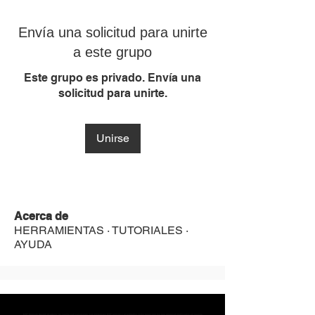
Envía una solicitud para unirte
a este grupo
Este grupo es privado. Envía una
solicitud para unirte.
Unirse
Acerca de
HERRAMIENTAS · TUTORIALES ·
AYUDA
MST Concept Design Academy no cuenta con sucursales. Los profesores MST (únicos y acreditados como tales) son los que aparecen publicados en nuestra