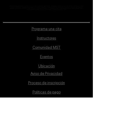
MST Concept Design Academy no cuenta con sucursales. Los profesores MST (únicos y acreditados como tales) son los que aparecen publicados en nuestra
sección de Profesores; cualquiera que se ostente como tal pero no aparezca en dicha sección será desconocido en automático por la escuela. Todos los
materiales académicos mostrados en clase, así como en los grupos académicos son propiedad de MST Concept Design Academy, están registrados ante la
autoridad correspondiente y por tanto está prohibida su reproducción parcial o total.
Programa una cita
Instructores
Comunidad MST
Eventos
Ubicación
Aviso de Privacidad
Proceso de inscripción
Políticas de pago
Política de Inclusión
Reglamento
Contacto