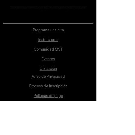
MST Concept Design Academy no cuenta con sucursales. Los profesores MST (únicos y acreditados como tales) son los que aparecen publicados en nuestra
sección de Profesores; cualquiera que se ostente como tal pero no aparezca en dicha sección será desconocido en automático por la escuela. Todos los
materiales académicos mostrados en clase, así como en los grupos académicos son propiedad de MST Concept Design Academy, están registrados ante la
autoridad correspondiente y por tanto está prohibida su reproducción parcial o total.
Programa una cita
Instructores
Comunidad MST
Eventos
Ubicación
Aviso de Privacidad
Proceso de inscripción
Políticas de pago
Política de Inclusión
Reglamento
Contacto