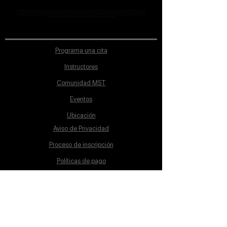
MST Concept Design Academy no cuenta con sucursales. Los profesores MST (únicos y acreditados como tales) son los que aparecen publicados en nuestra
sección de Profesores; cualquiera que se ostente como tal pero no aparezca en dicha sección será desconocido en automático por la escuela. Todos los
materiales académicos mostrados en clase, así como en los grupos académicos son propiedad de MST Concept Design Academy, están registrados ante la
autoridad correspondiente y por tanto está prohibida su reproducción parcial o total.
Programa una cita
Instructores
Comunidad MST
Eventos
Ubicación
Aviso de Privacidad
Proceso de inscripción
Políticas de pago
Política de Inclusión
Reglamento
Contacto