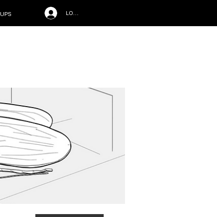
LOG IN
UPS