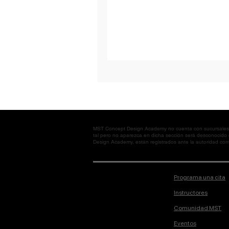
MST Concept Design Academy no cuenta con sucursales. L
tal pero no aparezca en dicha sección será desconocido
Design Academy, están registrados ante la autoridad corre
Programa una cita
Instructores
Comunidad MST
Eventos