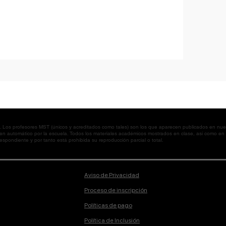
os profesores MST (únicos y acreditados como tales) son los que aparecen publicados en nues
 en automático por la escuela. Todos los materiales académicos mostrados en clase, así como 
spondiente y por tanto está prohibida su reproducción parcial o total.
Aviso de Privacidad
Proceso de inscripción
Políticas de pago
Política de Inclusión