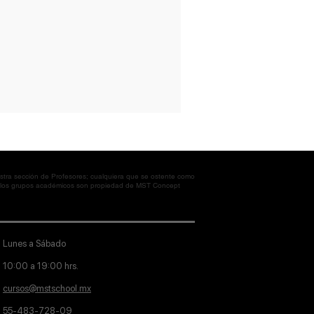
tra sección de Profesores; cualquiera que se ostente como
en los grupos académicos son propiedad de MST Concept
Lunes a Sábado
10:00 a 19:00 hrs.
cursos@mstschool.mx
55-483-728-09