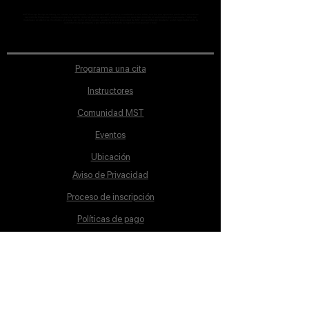
MST Concept Design Academy no cuenta con sucursales. Los profesores MST (únicos y acreditados como tales) son los que aparecen publicados en nuestra
sección de Profesores; cualquiera que se ostente como tal pero no aparezca en dicha sección será desconocido en automático por la escuela. Todos los
materiales académicos mostrados en clase, así como en los grupos académicos son propiedad de MST Concept Design Academy, están registrados ante la
autoridad correspondiente y por tanto está prohibida su reproducción parcial o total.
Programa una cita
Instructores
Comunidad MST
Eventos
Ubicación
Aviso de Privacidad
Proceso de inscripción
Políticas de pago
Política de Inclusión
Reglamento
Contacto