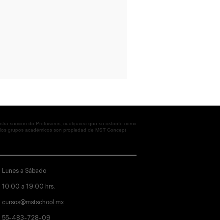
tra sección de Profesores; cualquiera que se ostente como
en los grupos académicos son propiedad de MST Concept
Lunes a Sábado
10:00 a 19:00 hrs.
cursos@mstschool.mx
55-483-728-09