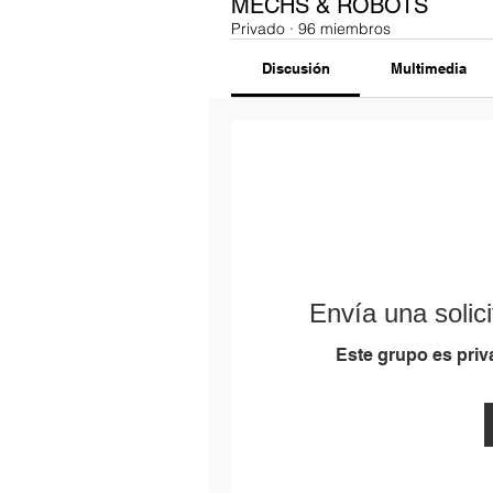
MECHS & ROBOTS
Privado
·
96 miembros
Discusión
Multimedia
Envía una solici
Este grupo es priva