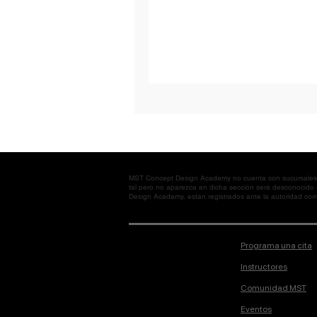
MST Concept Design Academy no cuenta con sucursales. L
tal pero no aparezca en dicha sección será desconocido
Design Academy, están registrados ante la autoridad corre
Programa una cita
Instructores
Comunidad MST
Eventos