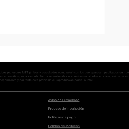
os profesores MST (únicos y acreditados como tales) son los que aparecen publicados en nues
 en automático por la escuela. Todos los materiales académicos mostrados en clase, así como 
spondiente y por tanto está prohibida su reproducción parcial o total.
Aviso de Privacidad
Proceso de inscripción
Políticas de pago
Política de Inclusión