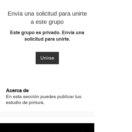
Envía una solicitud para unirte
a este grupo
Este grupo es privado. Envía una
solicitud para unirte.
Unirse
Acerca de
En esta sección puedes publicar tus
estudio de pintura.
MST Concept Design Academy no cuenta con sucursales. Los profesores MST (únicos y acreditados como tales) son los que aparecen publicados en nuestra