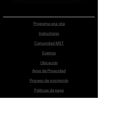
sección de Profesores; cualquiera que se ostente como tal pero no aparezca en dicha sección será desconocido en automático por la escuela. Todos los
materiales académicos mostrados en clase, así como en los grupos académicos son propiedad de MST Concept Design Academy, están registrados ante la
autoridad correspondiente y por tanto está prohibida su reproducción parcial o total.
Programa una cita
Instructores
Comunidad MST
Eventos
Ubicación
Aviso de Privacidad
Proceso de inscripción
Políticas de pago
Política de Inclusión
Reglamento
Contacto