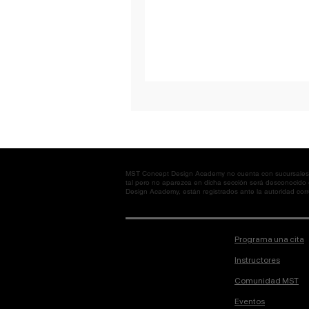
MST Concept Design Academy no cuenta con sucursales. L
tal pero no aparezca en dicha sección será desconocido
Design Academy, están registrados ante la autoridad corre
Programa una cita
Instructores
Comunidad MST
Eventos