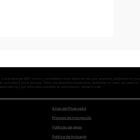
os profesores MST (únicos y acreditados como tales) son los que aparecen publicados en nues
 en automático por la escuela. Todos los materiales académicos mostrados en clase, así como 
spondiente y por tanto está prohibida su reproducción parcial o total.
Aviso de Privacidad
Proceso de inscripción
Políticas de pago
Política de Inclusión