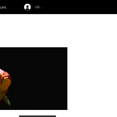
LOG IN
UPS