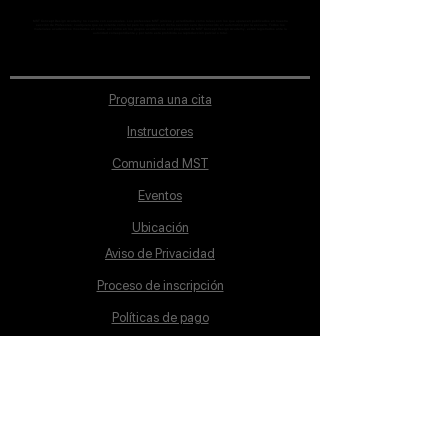
MST Concept Design Academy no cuenta con sucursales. Los profesores MST (únicos y acreditados como tales) son los que aparecen publicados en nuestra
sección de Profesores; cualquiera que se ostente como tal pero no aparezca en dicha sección será desconocido en automático por la escuela. Todos los
materiales académicos mostrados en clase, así como en los grupos académicos son propiedad de MST Concept Design Academy, están registrados ante la
autoridad correspondiente y por tanto está prohibida su reproducción parcial o total.
Programa una cita
Instructores
Comunidad MST
Eventos
Ubicación
Aviso de Privacidad
Proceso de inscripción
Políticas de pago
Política de Inclusión
Reglamento
Contacto