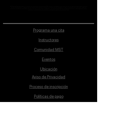
MST Concept Design Academy no cuenta con sucursales. Los profesores MST (únicos y acreditados como tales) son los que aparecen publicados en nuestra
sección de Profesores; cualquiera que se ostente como tal pero no aparezca en dicha sección será desconocido en automático por la escuela. Todos los
materiales académicos mostrados en clase, así como en los grupos académicos son propiedad de MST Concept Design Academy, están registrados ante la
autoridad correspondiente y por tanto está prohibida su reproducción parcial o total.
Programa una cita
Instructores
Comunidad MST
Eventos
Ubicación
Aviso de Privacidad
Proceso de inscripción
Políticas de pago
Política de Inclusión
Reglamento
Contacto