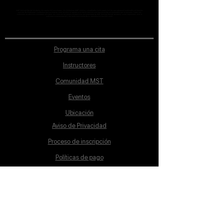
MST Concept Design Academy no cuenta con sucursales. Los profesores MST (únicos y acreditados como tales) son los que aparecen publicados en nuestra
sección de Profesores; cualquiera que se ostente como tal pero no aparezca en dicha sección será desconocido en automático por la escuela. Todos los
materiales académicos mostrados en clase, así como en los grupos académicos son propiedad de MST Concept Design Academy, están registrados ante la
autoridad correspondiente y por tanto está prohibida su reproducción parcial o total.
Programa una cita
Instructores
Comunidad MST
Eventos
Ubicación
Aviso de Privacidad
Proceso de inscripción
Políticas de pago
Política de Inclusión
Reglamento
Contacto