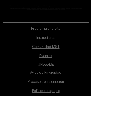
MST Concept Design Academy no cuenta con sucursales. Los profesores MST (únicos y acreditados como tales) son los que aparecen publicados en nuestra
sección de Profesores; cualquiera que se ostente como tal pero no aparezca en dicha sección será desconocido en automático por la escuela. Todos los
materiales académicos mostrados en clase, así como en los grupos académicos son propiedad de MST Concept Design Academy, están registrados ante la
autoridad correspondiente y por tanto está prohibida su reproducción parcial o total.
Programa una cita
Instructores
Comunidad MST
Eventos
Ubicación
Aviso de Privacidad
Proceso de inscripción
Políticas de pago
Política de Inclusión
Reglamento
Contacto