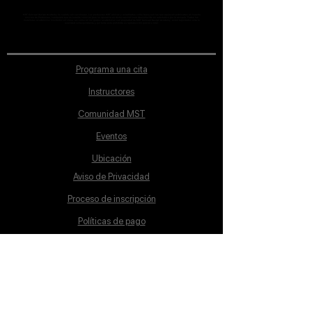
MST Concept Design Academy no cuenta con sucursales. Los profesores MST (únicos y acreditados como tales) son los que aparecen publicados en nuestra
sección de Profesores; cualquiera que se ostente como tal pero no aparezca en dicha sección será desconocido en automático por la escuela. Todos los
materiales académicos mostrados en clase, así como en los grupos académicos son propiedad de MST Concept Design Academy, están registrados ante la
autoridad correspondiente y por tanto está prohibida su reproducción parcial o total.
Programa una cita
Instructores
Comunidad MST
Eventos
Ubicación
Aviso de Privacidad
Proceso de inscripción
Políticas de pago
Política de Inclusión
Reglamento
Contacto