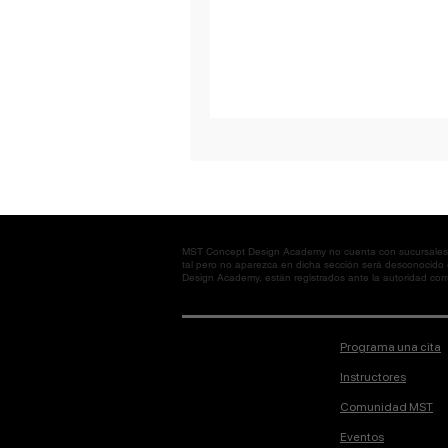
MST Concept Design Academy no cuenta con sucursales. L
tal pero no aparezca en dicha sección será desconocido
Design Academy, están registrados ante la autoridad corre
Programa una cita
Instructores
Comunidad MST
Eventos