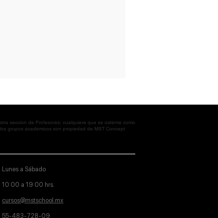
tra sección de Profesores; cualquiera que se ostente como
en los grupos académicos son propiedad de MST Concept
Lunes a Sábado
10:00 a 19:00 hrs.
cursos@mstschool.mx
55-483-728-09