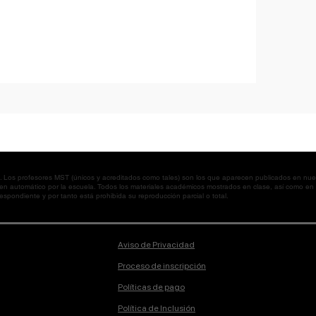
os profesores MST (únicos y acreditados como tales) son los que aparecen publicados en nues
 en automático por la escuela. Todos los materiales académicos mostrados en clase, así como 
spondiente y por tanto está prohibida su reproducción parcial o total.
Aviso de Privacidad
Proceso de inscripción
Políticas de pago
Política de Inclusión