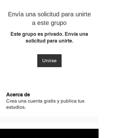
Envía una solicitud para unirte
a este grupo
Este grupo es privado. Envía una
solicitud para unirte.
Unirse
Acerca de
Crea una cuenta gratis y publica tus
estudios.
MST Concept Design Academy no cuenta con sucursales. Los profesores MST (únicos y acreditados como tales) son los que aparecen publicados en nuestra