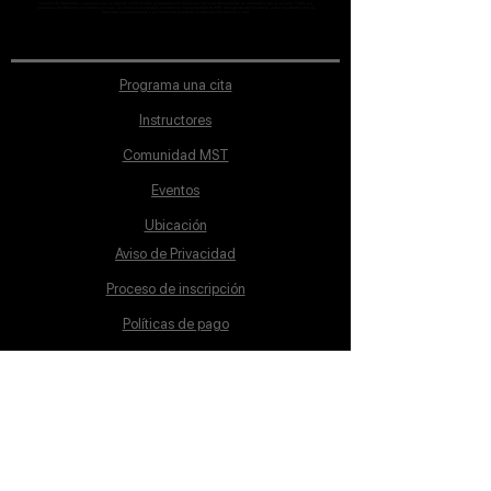
sección de Profesores; cualquiera que se ostente como tal pero no aparezca en dicha sección será desconocido en automático por la escuela. Todos los
materiales académicos mostrados en clase, así como en los grupos académicos son propiedad de MST Concept Design Academy, están registrados ante la
autoridad correspondiente y por tanto está prohibida su reproducción parcial o total.
Programa una cita
Instructores
Comunidad MST
Eventos
Ubicación
Aviso de Privacidad
Proceso de inscripción
Políticas de pago
Política de Inclusión
Reglamento
Contacto