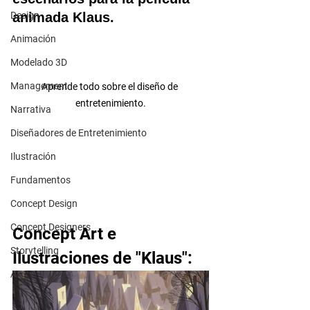
Design
animada Klaus. 
Animación
Modelado 3D
Management
Aprende todo sobre el diseño de 
entretenimiento.
Narrativa
Diseñadores de Entretenimiento
Ilustración
Fundamentos
Concept Design
Concept Designers
Concept Art e 
Storytelling
Ilustraciones de "Klaus":
AI