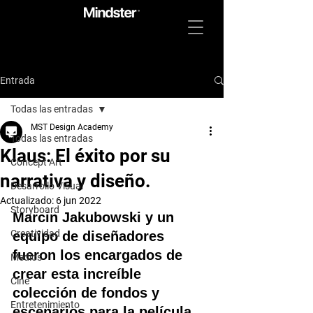
Entrada
Todas las entradas
MST Design Academy
Todas las entradas
Klaus: El éxito por su
Concept Art
narrativa y diseño.
Desarrollo Visual
Actualizado:
6 jun 2022
Storyboard
Marcin Jakubowski y un 
Creatividad
equipo de diseñadores 
fueron los encargados de 
Medios
crear esta increíble 
Cine
colección de fondos y 
Entretenimiento
escenarios para la película 