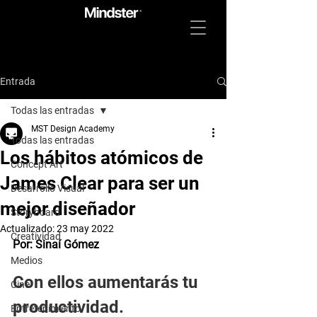
Entrada
Todas las entradas
MST Design Academy
Todas las entradas
Los hábitos atómicos de
Concept Art
James Clear para ser un
Desarrollo Visual
mejor diseñador
Storyboard
Actualizado:
23 may 2022
Creatividad
Por: Sinaí Gómez 
Medios
Con ellos aumentarás tu 
Cine
productividad.
Entretenimiento