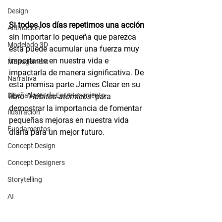
Design
Si todos los días repetimos una acción 
Animación
sin importar lo pequeña que parezca 
Modelado 3D
ésta puede acumular una fuerza muy 
importante en nuestra vida e 
Management
impactarla de manera significativa. De 
Narrativa
esta premisa parte James Clear en su 
Diseñadores de Entretenimiento
libro 
"Hábitos atómicos"
 para 
demostrar la importancia de fomentar 
Ilustración
pequeñas mejoras en nuestra vida 
Fundamentos
diaria para un mejor futuro.
Concept Design
Concept Designers
Storytelling
AI