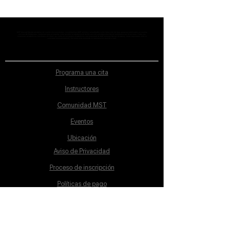
MST Concept Design Academy no cuenta con sucursales. Los profesores MST (únicos y acreditados como tales) son los que aparecen publicados en nuestra
sección de Profesores; cualquiera que se ostente como tal pero no aparezca en dicha sección será desconocido en automático por la escuela. Todos los
materiales académicos mostrados en clase, así como en los grupos académicos son propiedad de MST Concept Design Academy, están registrados ante la
autoridad correspondiente y por tanto está prohibida su reproducción parcial o total.
Programa una cita
Instructores
Comunidad MST
Eventos
Ubicación
Aviso de Privacidad
Proceso de inscripción
Políticas de pago
Política de Inclusión
Reglamento