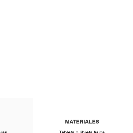
MATERIALES
ras.
Tableta o libreta física