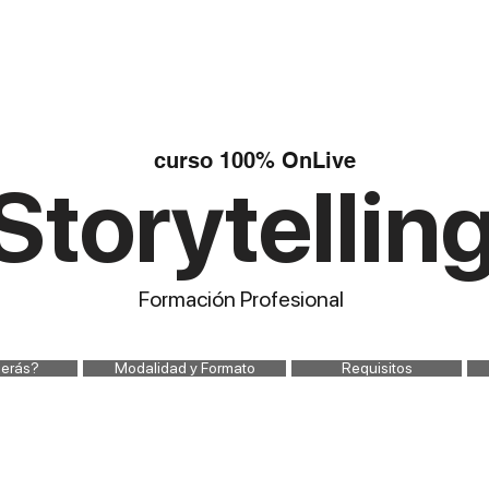
ACADEMIA
PROGRAMAS
STREAMINGS
SHOP
BLOG
GRO
curso 100% OnLive
Storytellin
Formación Profesional
erás?
Modalidad y Formato
Requisitos