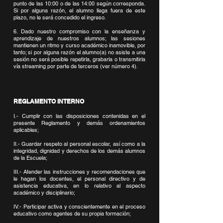
punto de las 10:00 o de las 14:00 según corresponda.
Si por alguna razón, el alumno llega fuera de este
plazo, no le será concedido el ingreso.
6. Dado nuestro compromiso con la enseñanza y
aprendizaje de nuestros alumnos; las sesiones
mantienen un ritmo y curso académico inamovible, por
tanto; si por alguna razón el alumno(a) no asiste a una
sesión no será posible repetirla, grabarla o transmitirla
vía streaming por parte de terceros (ver número 4).
REGLAMENTO INTERNO
I.- Cumplir con las disposiciones contenidas en el
presente Reglamento y demás ordenamientos
aplicables;
II.- Guardar respeto al personal escolar, así como a la
integridad, dignidad y derechos de los demás alumnos
de la Escuela;
III.- Atender las instrucciones y recomendaciones que
le hagan los docentes, el personal directivo y de
asistencia educativa, en lo relativo al aspecto
académico y disciplinario;
IV.- Participar activa y conscientemente en el proceso
educativo como agentes de su propia formación;