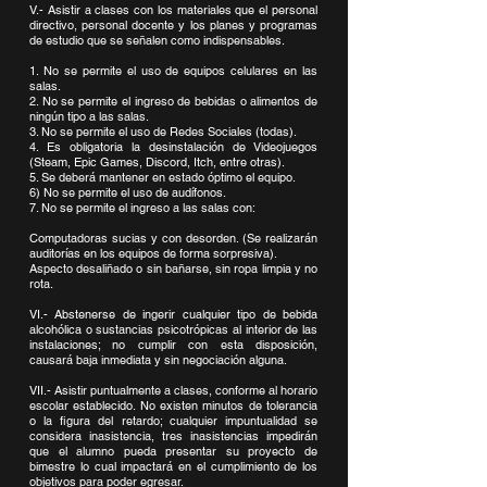
V.- Asistir a clases con los materiales que el personal
directivo, personal docente y los planes y programas
de estudio que se señalen como indispensables.
1. No se permite el uso de equipos celulares en las
salas.
2. No se permite el ingreso de bebidas o alimentos de
ningún tipo a las salas.
3. No se permite el uso de Redes Sociales (todas).
4. Es obligatoria la desinstalación de Videojuegos
(Steam, Epic Games, Discord, Itch, entre otras).
5. Se deberá mantener en estado óptimo el equipo.
6) No se permite el uso de audífonos.
7. No se permite el ingreso a las salas con:
Computadoras sucias y con desorden. (Se realizarán
auditorías en los equipos de forma sorpresiva).
Aspecto desaliñado o sin bañarse, sin ropa limpia y no
rota.
VI.- Abstenerse de ingerir cualquier tipo de bebida
alcohólica o sustancias psicotrópicas al interior de las
instalaciones; no cumplir con esta disposición,
causará baja inmediata y sin negociación alguna.
VII.- Asistir puntualmente a clases, conforme al horario
escolar establecido. No existen minutos de tolerancia
o la figura del retardo; cualquier impuntualidad se
considera inasistencia, tres inasistencias impedirán
que el alumno pueda presentar su proyecto de
bimestre lo cual impactará en el cumplimiento de los
objetivos para poder egresar.