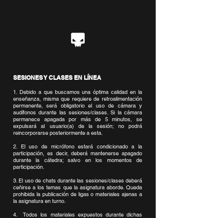
SESIONES Y CLASES EN LÍNEA
1. Debido a que buscamos una óptima calidad en la
enseñanza, misma que requiere de retroalimentación
permanente, será obligatorio el uso de cámara y
audífonos durante las sesiones/clases. Si la cámara
permanece apagada por más de 5 minutos, se
expulsará al usuario(a) de la sesión; no podrá
reincorporarse posteriormente a esta.
2. El uso de micrófono estará condicionado a la
participación, es decir, deberá mantenerse apagado
durante la cátedra; salvo en los momentos de
participación.
3. El uso de chats durante las sesiones/clases deberá
ceñirse a los temas que la asignatura aborde. Queda
prohibida la publicación de ligas o materiales ajenas a
la asignatura en turno.
4. Todos los materiales expuestos durante dichas