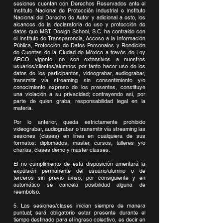
sesiones cuentan con Derechos Reservados ante el
Instituto Nacional de Protección Industrial e Instituto
Nacional del Derecho de Autor y adicional a esto, los
alcances de la declaratoria de uso y protección de
datos que MST Design School, S.C. ha contraído con
el Instituto de Transparencia, Acceso a la Información
Pública, Protección de Datos Personales y Rendición
de Cuentas de la Ciudad de México a través de Ley
ARCO vigente, no son extensivos a nuestros
usuarios/clientes/alumnos por tanto hacer uso de los
datos de los participantes, videograbar, audiograbar,
transmitir vía streaming sin consentimiento y/o
conocimiento expreso de los presentes, constituye
una violación a su privacidad; contrayendo así, por
parte de quien graba, responsabilidad legal en la
materia.
Por lo anterior, queda estrictamente prohibido
videograbar, audiograbar o transmitir vía streaming las
sesiones (clases) en línea en cualquiera de sus
formatos: diplomados, master, cursos, talleres y/o
charlas, clases demo y master classes.
El no cumplimiento de esta disposición ameritará la
expulsión permanente del usuario/alumno o de
terceros sin previo aviso; por consiguiente y en
automático se cancela posibilidad alguna de
reembolso.
5. Las sesiones/clases inician siempre de manera
puntual; será obligatorio estar presente durante el
tiempo destinado para el ingreso colectivo, es decir en