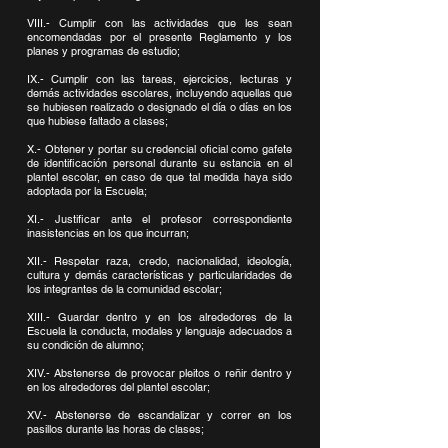
VIII.- Cumplir con las actividades que les sean
encomendadas por el presente Reglamento y los
planes y programas de estudio;
IX.- Cumplir con las tareas, ejercicios, lecturas y
demás actividades escolares, incluyendo aquellas que
se hubiesen realizado o designado el día o días en los
que hubiese faltado a clases;
X.- Obtener y portar su credencial oficial como gafete
de identificación personal durante su estancia en el
plantel escolar, en caso de que tal medida haya sido
adoptada por la Escuela;
XI.- Justificar ante el profesor correspondiente
inasistencias en los que incurran;
XII.- Respetar raza, credo, nacionalidad, ideología,
cultura y demás características y particularidades de
los integrantes de la comunidad escolar;
XIII.- Guardar dentro y en los alrededores de la
Escuela la conducta, modales y lenguaje adecuados a
su condición de alumno;
XIV.- Abstenerse de provocar pleitos o reñir dentro y
en los alrededores del plantel escolar;
XV.- Abstenerse de escandalizar y correr en los
pasillos durante las horas de clases;