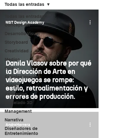
Todas las entradas
Todas las entradas
MST Design Academy
Concept Art
Desarrollo Visual
Storyboard
Creatividad
Medios
Danila Vlasov sobre por qué
Cine
la Dirección de Arte en
Entretenimiento
videojuegos se rompe:
Design
estilo, retroalimentación y
Animación
errores de producción.
Modelado 3D
Management
Narrativa
AndreHerrera
Diseñadores de
Entretenimiento