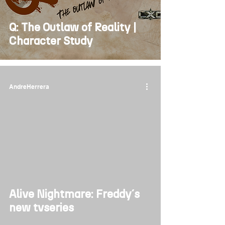
Q: The Outlaw of Reality |
Character Study
AndreHerrera
Alive Nightmare: Freddy´s
new tvseries