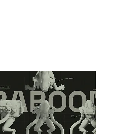
Comunicación Visual: Desarrollarás la
capacidad de transmitir ideas y
emociones a través del diseño
tridimensional.
Aprenderás a preparar tus diseños
para presentación profesional.