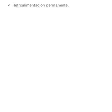
✓
Retroalimentación permanente.
✓ Orientación profesional.
✓ Oportunidad de Networking.
¡Domina el Diseño 3D,
empieza hoy!
Inscribirme
Volver a Cursos