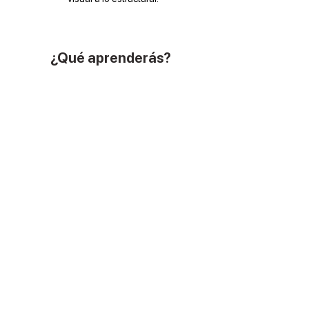
¿Qué aprenderás?
Cómo definir la dirección de arte de un
espacio.
Cómo planear un entorno
(distribución, escala, recorrido)
Cómo representar espacios mediante
elevaciones
Cómo trabajar vistas isométricas para
sistematizar diseño
Cómo aplicar set dressing y styling