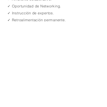
✓ Oportunidad de Networking.
✓
Instrucción de expertos.
✓
Retroalimentación permanente.
✓ Orientación profesional.
✓ Oportunidad de Networking.
¡No solo ilustrarás
espacios sino que
diseñarás cómo funcionan!
Inscribirme
Volver a Cursos