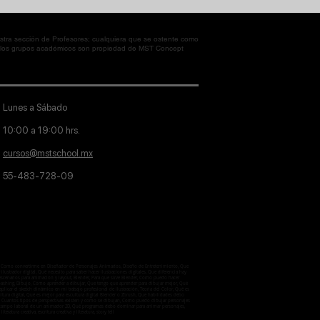
tra sección de Profesores; cualquiera que se ostente como
en los grupos académicos son propiedad de MST Concept
Lunes a Sábado
10:00 a 19:00 hrs.
cursos@mstschool.mx
55-483-728-09
aje, Como convertirme en Diseñador de Personajes Animados, Diseño de Entretenimiento, Que
lustrador digital, Qué necesito para saber hacer ilustraciones digitales, Que diferencia hay
 escenarios para animación y layout, Blender, Para que sirve Blender, Como puedo hacer
otobashing, Dibujo, Cómo aprender a dibujar, Que tengo que aprender para dibujar mejor, Qué
licar el sketch dinámico en mi trabajo profesional de ilustración, Teoria del Color, Qué es
ultura digital, Qué es mejor para escultura digital Blender o Zbrush, Que habilidades debo
ctiva, Cuantos tipos de perspectivas existen y como se dibujan, Como puedo dibujar personajes
 el campo laboral de un animador 2D, Qué programas debo dominar para animar personajes,
iteratura creativa, escritura creativa y literatura, story tell