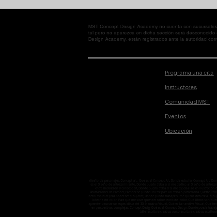
MST Concept Design Academy no cuenta con sucursales. L
tal pero no aparezca en dicha sección será desconocido
Design Academy, están registrados ante la autoridad corre
Programa una cita
Instructores
Comunidad MST
Eventos
Ubicación
diseño de personajes, Concept art , Que es el Concept Art, Donde estudiar Concept Art, D
es el Diseño de entretenimiento, Donde puedo trabajar si me dedico al Diseño de entretenimi
entre ilustración y concept art, Donde puedo trabajar si me especializo en ilustració
animaciones en Blender, Blender se puede utilizar para un trabajo profesional?, Matte Pain
debo estudiar para poder ser dibujante, Donde puedo trabajar si me quiero dedicar al dibuj
la teoría del color, Para que me sirve aprender sobre teoría del color, Qué libros son bu
aprender para ser un especialista del 3D, Narrativa Visual, Qué es la narrativa Visual, Que 
en perspectivas complejas, Concept Desig, Qué es el Concept Design, Donde puede trabaj
taller escritura creativa, curso escritura creativa, escritura