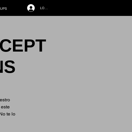
LOG IN
UPS
NCEPT
NS
estro
 este
No te lo