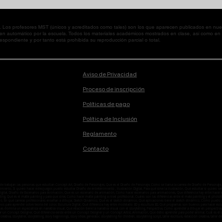
os profesores MST (únicos y acreditados como tales) son los que aparecen publicados en nues
 en automático por la escuela. Todos los materiales académicos mostrados en clase, así como 
spondiente y por tanto está prohibida su reproducción parcial o total.
Aviso de Privacidad
Proceso de inscripción
Políticas de pago
Política de Inclusión
Reglamento
Contacto
onde trabajan las personas que estudian Concept Art, Diseño de Personajes, Que es el Diseño de Personaje, Como se llama la carrera de Diseño de Person
ento, Si quiero hacer videojuegos puedo estudiar Diseño de entretenimiento , Ilustración Digital, Para qué sirve la ilustración, Qué estudiar si quiero ser i
n digital, Diseño de Escenarios para Animación, Que es un escenario de animación, Cómo hacer escenarios para animaciones, Que diferencia hay entre hacer
ting, Qué es el matte painting y para que sirve, Como hacer matte painting a nivel profesional, Cuales son las diferencias entre el mate painting y el ph
o, En qué carreras profesionales enseñan a dibujar, Sketch Dinámico, Qué es el sketch dinámico, Qué aplicaciones tiene el sketch dinámico, Como puedo ap
enos para aprender sobre teoría del color, Escultura Digital, Qué diferencia hay entre modelado 3D y escultura 3D, Qué programas son buenos para hacer esc
temas domina un especialista en narrativa visual, Qué relación tiene la narrativa visual con el storytelling, Perspectiva, Como aprender a dibujar en perspe
ar un Concept Designer, Qué diferencia existe entre un Concept Designer y un Concept Artist, Animación, Que debo aprender para poder animar, Cuál es
 creativa, storyteller, storytelling, story beginnings, story ideas generator, storytelling for children, storytelling script, taller escritura, redacción creativa, taller de l