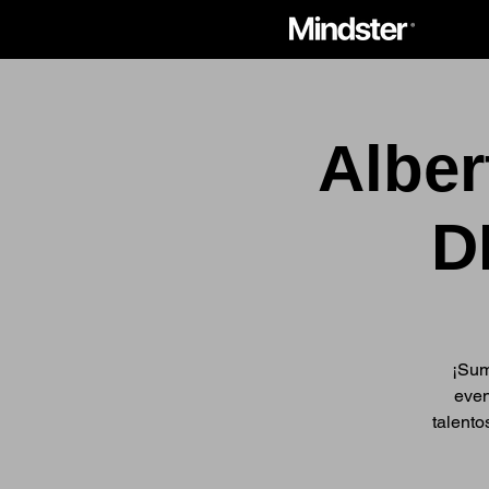
Albe
D
¡Sum
even
talento