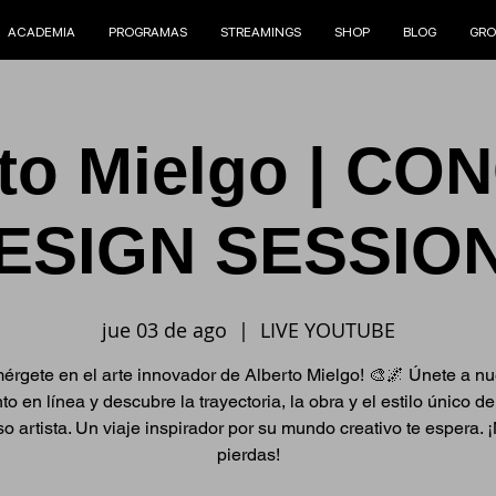
ACADEMIA
PROGRAMAS
STREAMINGS
SHOP
BLOG
GRO
rto Mielgo | CO
ESIGN SESSIO
jue 03 de ago
  |  
LIVE YOUTUBE
érgete en el arte innovador de Alberto Mielgo! 🎨🌌 Únete a nu
to en línea y descubre la trayectoria, la obra y el estilo único de
so artista. Un viaje inspirador por su mundo creativo te espera. ¡
pierdas!