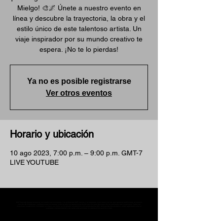
Mielgo! 🎨🌌 Únete a nuestro evento en
línea y descubre la trayectoria, la obra y el
estilo único de este talentoso artista. Un
viaje inspirador por su mundo creativo te
espera. ¡No te lo pierdas!
Ya no es posible registrarse
Ver otros eventos
Horario y ubicación
10 ago 2023, 7:00 p.m. – 9:00 p.m. GMT-7
LIVE YOUTUBE
MST Concept Design Academy no cuenta con sucursales. Los profesores MST (únicos y acreditados como tales) son los que aparecen publicados en nuestra
sección de Profesores; cualquiera que se ostente como tal pero no aparezca en dicha sección será desconocido en automático por la escuela. Todos los
materiales académicos mostrados en clase, así como en los grupos académicos son propiedad de MST Concept Design Academy, están registrados ante la
autoridad correspondiente y por tanto está prohibida su reproducción parcial o total.