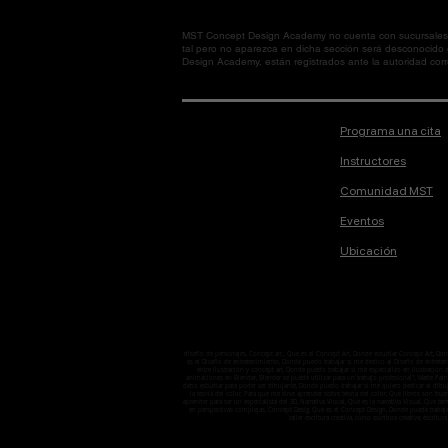
MST Concept Design Academy no cuenta con sucursales. L
tal pero no aparezca en dicha sección será desconocido
Design Academy, están registrados ante la autoridad corre
Programa una cita
Instructores
Comunidad MST
Eventos
Ubicación
diseño de personajes, Concept art , Que es el Concept Art, Donde estudiar Concept Art, D
es el Diseño de entretenimiento, Donde puedo trabajar si me dedico al Diseño de entretenimi
entre ilustración y concept art, Donde puedo trabajar si me especializo en ilustració
animaciones en Blender, Blender se puede utilizar para un trabajo profesional?, Matte Pain
debo estudiar para poder ser dibujante, Donde puedo trabajar si me quiero dedicar al dibuj
la teoría del color, Para que me sirve aprender sobre teoría del color, Qué libros son bu
aprender para ser un especialista del 3D, Narrativa Visual, Qué es la narrativa Visual, Que 
en perspectivas complejas, Concept Desig, Qué es el Concept Design, Donde puede trabaj
taller escritura creativa, curso escritura creativa, escritura