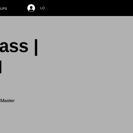
LOG IN
UPS
ass |
l
 Master