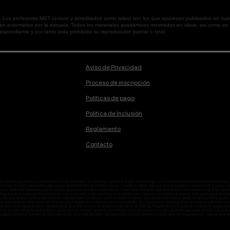
os profesores MST (únicos y acreditados como tales) son los que aparecen publicados en nues
 en automático por la escuela. Todos los materiales académicos mostrados en clase, así como 
spondiente y por tanto está prohibida su reproducción parcial o total.
Aviso de Privacidad
Proceso de inscripción
Políticas de pago
Política de Inclusión
Reglamento
Contacto
onde trabajan las personas que estudian Concept Art, Diseño de Personajes, Que es el Diseño de Personaje, Como se llama la carrera de Diseño de Person
ento, Si quiero hacer videojuegos puedo estudiar Diseño de entretenimiento , Ilustración Digital, Para qué sirve la ilustración, Qué estudiar si quiero ser i
n digital, Diseño de Escenarios para Animación, Que es un escenario de animación, Cómo hacer escenarios para animaciones, Que diferencia hay entre hacer
ting, Qué es el matte painting y para que sirve, Como hacer matte painting a nivel profesional, Cuales son las diferencias entre el mate painting y el ph
o, En qué carreras profesionales enseñan a dibujar, Sketch Dinámico, Qué es el sketch dinámico, Qué aplicaciones tiene el sketch dinámico, Como puedo ap
enos para aprender sobre teoría del color, Escultura Digital, Qué diferencia hay entre modelado 3D y escultura 3D, Qué programas son buenos para hacer esc
temas domina un especialista en narrativa visual, Qué relación tiene la narrativa visual con el storytelling, Perspectiva, Como aprender a dibujar en perspe
ar un Concept Designer, Qué diferencia existe entre un Concept Designer y un Concept Artist, Animación, Que debo aprender para poder animar, Cuál es
 creativa, storyteller, storytelling, story beginnings, story ideas generator, storytelling for children, storytelling script, taller escritura, redacción creativa, taller de l