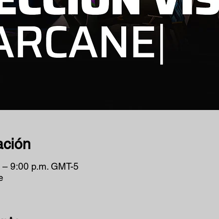
ación
 – 9:00 p.m. GMT-5
e