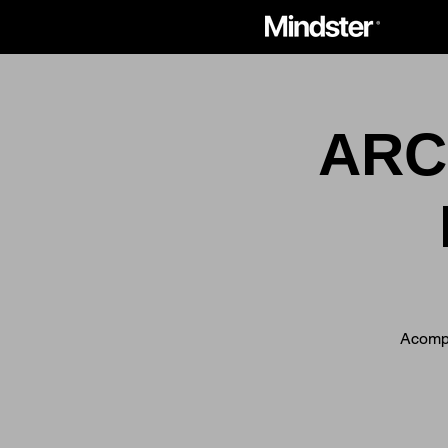
ARCA
Acompá