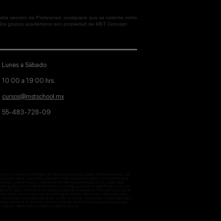
tra sección de Profesores; cualquiera que se ostente como
en los grupos académicos son propiedad de MST Concept
Lunes a Sábado
10:00 a 19:00 hrs.
cursos@mstschool.mx
55-483-728-09
aje, Como convertirme en Diseñador de Personajes Animados, Diseño de Entretenimiento, Que
lustrador digital, Qué necesito para saber hacer ilustraciones digitales, Que diferencia hay
 escenarios para animación y layout, Blender, Para que sirve Blender, Como puedo hacer
otobashing, Dibujo, Cómo aprender a dibujar, Que tengo que aprender para dibujar mejor, Qué
licar el sketch dinámico en mi trabajo profesional de ilustración, Teoria del Color, Qué es
ultura digital, Qué es mejor para escultura digital Blender o Zbrush, Que habilidades debo
ctiva, Cuantos tipos de perspectivas existen y como se dibujan, Como puedo dibujar personajes
 el campo laboral de un animador 2D, Qué programas debo dominar para animar personajes,
iteratura creativa, escritura creativa y literatura, story tell