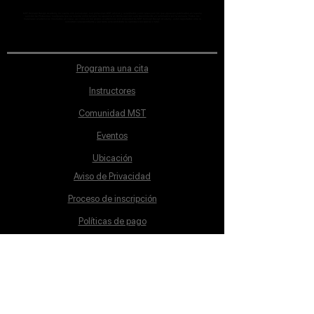
MST Concept Design Academy no cuenta con sucursales. Los profesores MST (únicos y acreditados como tales) son los que aparecen publicados en nuestra
sección de Profesores; cualquiera que se ostente como tal pero no aparezca en dicha sección será desconocido en automático por la escuela. Todos los
materiales académicos mostrados en clase, así como en los grupos académicos son propiedad de MST Concept Design Academy, están registrados ante la
autoridad correspondiente y por tanto está prohibida su reproducción parcial o total.
Programa una cita
Instructores
Comunidad MST
Eventos
Ubicación
Aviso de Privacidad
Proceso de inscripción
Políticas de pago
Política de Inclusión
Reglamento
Contacto