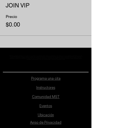
JOIN VIP
Precio
$0.00
MST Concept Design Academy no cuenta con sucursales. Los profesores MST (únicos y acreditados como tales) son los que aparecen publicados en nuestra
sección de Profesores; cualquiera que se ostente como tal pero no aparezca en dicha sección será desconocido en automático por la escuela. Todos los
materiales académicos mostrados en clase, así como en los grupos académicos son propiedad de MST Concept Design Academy, están registrados ante la
autoridad correspondiente y por tanto está prohibida su reproducción parcial o total.
Programa una cita
Instructores
Comunidad MST
Eventos
Ubicación
Aviso de Privacidad