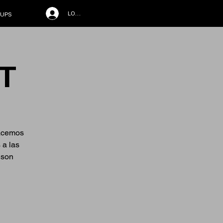
LOG IN
UPS
T
hacemos
 a las
 son