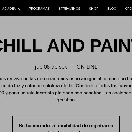
ACADEMIA
PROGRAMAS
STREAMINGS
SHOP
BLOG
GRO
CHILL AND PAIN
jue 08 de sep
  |  
ON LINE
es en vivo en las que charlamos entre amigos al tiempo que 
ios de luz y color con pintura digital. Conéctate todos los jueves
00 y pasa un rato increíble pintando con nosotros. Las sesiones
gratuitas.
Se ha cerrado la posibilidad de registrarse