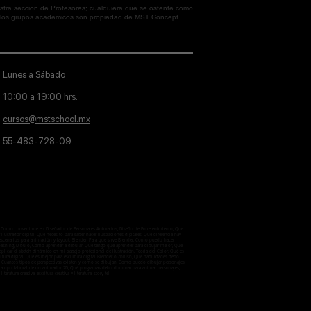
tra sección de Profesores; cualquiera que se ostente como
en los grupos académicos son propiedad de MST Concept
Lunes a Sábado
10:00 a 19:00 hrs.
cursos@mstschool.mx
55-483-728-09
aje, Como convertirme en Diseñador de Personajes Animados, Diseño de Entretenimiento, Que
lustrador digital, Qué necesito para saber hacer ilustraciones digitales, Que diferencia hay
 escenarios para animación y layout, Blender, Para que sirve Blender, Como puedo hacer
otobashing, Dibujo, Cómo aprender a dibujar, Que tengo que aprender para dibujar mejor, Qué
licar el sketch dinámico en mi trabajo profesional de ilustración, Teoria del Color, Qué es
ultura digital, Qué es mejor para escultura digital Blender o Zbrush, Que habilidades debo
ctiva, Cuantos tipos de perspectivas existen y como se dibujan, Como puedo dibujar personajes
 el campo laboral de un animador 2D, Qué programas debo dominar para animar personajes,
iteratura creativa, escritura creativa y literatura, story tell