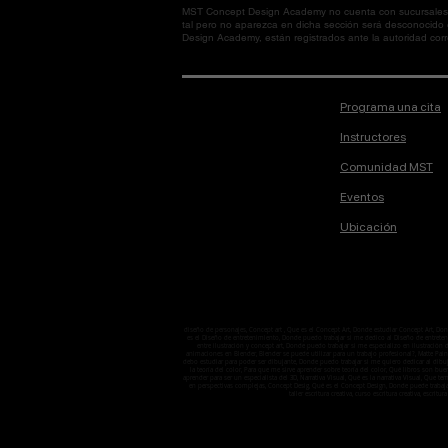
MST Concept Design Academy no cuenta con sucursales. L
tal pero no aparezca en dicha sección será desconocido
Design Academy, están registrados ante la autoridad corre
Programa una cita
Instructores
Comunidad MST
Eventos
Ubicación
diseño de personajes, Concept art , Que es el Concept Art, Donde estudiar Concept Art, D
es el Diseño de entretenimiento, Donde puedo trabajar si me dedico al Diseño de entretenimi
entre ilustración y concept art, Donde puedo trabajar si me especializo en ilustració
animaciones en Blender, Blender se puede utilizar para un trabajo profesional?, Matte Pain
debo estudiar para poder ser dibujante, Donde puedo trabajar si me quiero dedicar al dibuj
la teoría del color, Para que me sirve aprender sobre teoría del color, Qué libros son bu
aprender para ser un especialista del 3D, Narrativa Visual, Qué es la narrativa Visual, Que 
en perspectivas complejas, Concept Desig, Qué es el Concept Design, Donde puede trabaj
taller escritura creativa, curso escritura creativa, escritura