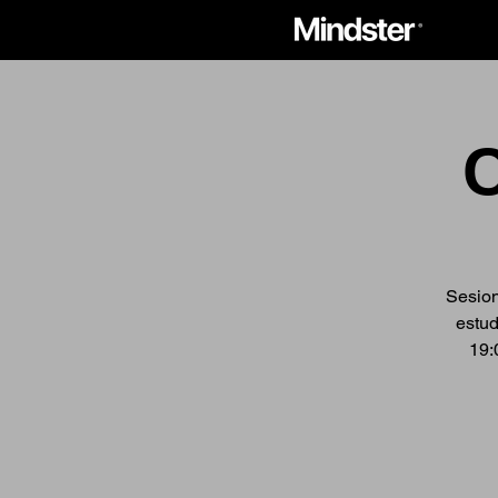
Sesion
estud
19: