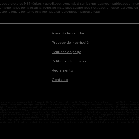
os profesores MST (únicos y acreditados como tales) son los que aparecen publicados en nues
 en automático por la escuela. Todos los materiales académicos mostrados en clase, así como 
spondiente y por tanto está prohibida su reproducción parcial o total.
Aviso de Privacidad
Proceso de inscripción
Políticas de pago
Política de Inclusión
Reglamento
Contacto
onde trabajan las personas que estudian Concept Art, Diseño de Personajes, Que es el Diseño de Personaje, Como se llama la carrera de Diseño de Person
ento, Si quiero hacer videojuegos puedo estudiar Diseño de entretenimiento , Ilustración Digital, Para qué sirve la ilustración, Qué estudiar si quiero ser i
n digital, Diseño de Escenarios para Animación, Que es un escenario de animación, Cómo hacer escenarios para animaciones, Que diferencia hay entre hacer
ting, Qué es el matte painting y para que sirve, Como hacer matte painting a nivel profesional, Cuales son las diferencias entre el mate painting y el ph
o, En qué carreras profesionales enseñan a dibujar, Sketch Dinámico, Qué es el sketch dinámico, Qué aplicaciones tiene el sketch dinámico, Como puedo ap
enos para aprender sobre teoría del color, Escultura Digital, Qué diferencia hay entre modelado 3D y escultura 3D, Qué programas son buenos para hacer esc
temas domina un especialista en narrativa visual, Qué relación tiene la narrativa visual con el storytelling, Perspectiva, Como aprender a dibujar en perspe
ar un Concept Designer, Qué diferencia existe entre un Concept Designer y un Concept Artist, Animación, Que debo aprender para poder animar, Cuál es
 creativa, storyteller, storytelling, story beginnings, story ideas generator, storytelling for children, storytelling script, taller escritura, redacción creativa, taller de l