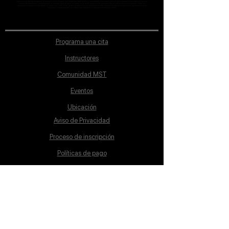
MST Concept Design Academy no cuenta con sucursales. Los profesores MST (únicos y acreditados como tales) son los que aparecen publicados en nuestra
sección de Profesores; cualquiera que se ostente como tal pero no aparezca en dicha sección será desconocido en automático por la escuela. Todos los
materiales académicos mostrados en clase, así como en los grupos académicos son propiedad de MST Concept Design Academy, están registrados ante la
autoridad correspondiente y por tanto está prohibida su reproducción parcial o total.
Programa una cita
Instructores
Comunidad MST
Eventos
Ubicación
Aviso de Privacidad
Proceso de inscripción
Políticas de pago
Política de Inclusión
Reglamento
Contacto