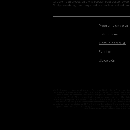
tal pero no aparezca en dicha sección será desconocido
Design Academy, están registrados ante la autoridad corre
Programa una cita
Instructores
Comunidad MST
Eventos
Ubicación
diseño de personajes, Concept art , Que es el Concept Art, Donde estudiar Concept Art, D
es el Diseño de entretenimiento, Donde puedo trabajar si me dedico al Diseño de entretenimi
entre ilustración y concept art, Donde puedo trabajar si me especializo en ilustració
animaciones en Blender, Blender se puede utilizar para un trabajo profesional?, Matte Pain
debo estudiar para poder ser dibujante, Donde puedo trabajar si me quiero dedicar al dibuj
la teoría del color, Para que me sirve aprender sobre teoría del color, Qué libros son bu
aprender para ser un especialista del 3D, Narrativa Visual, Qué es la narrativa Visual, Que 
en perspectivas complejas, Concept Desig, Qué es el Concept Design, Donde puede trabaj
taller escritura creativa, curso escritura creativa, escritura