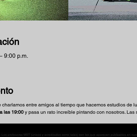
ación
– 9:00 p.m.
ento
 charlamos entre amigos al tiempo que hacemos estudios de luz y
a las 19:00
 y pasa un rato increíble pintando con nosotros. Las
os profesores MST (únicos y acreditados como tales) son los que aparecen publicados en nues