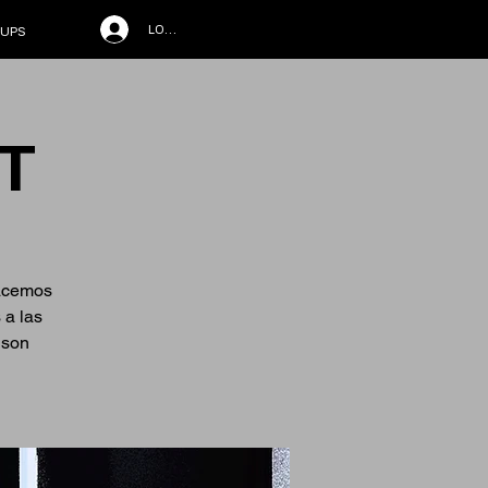
LOG IN
UPS
T
hacemos
 a las
 son