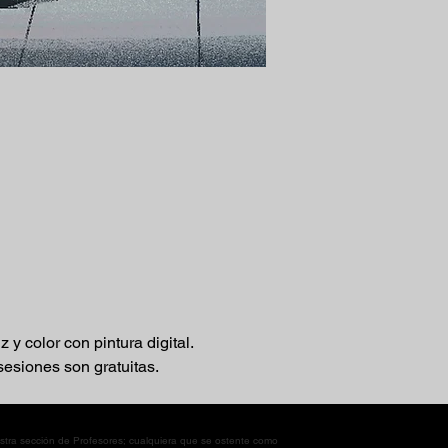
 color con pintura digital.
 sesiones son gratuitas.
tra sección de Profesores; cualquiera que se ostente como