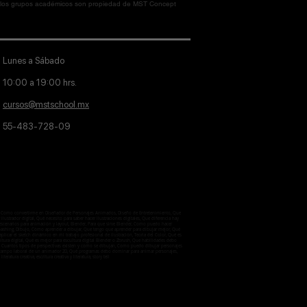
en los grupos académicos son propiedad de MST Concept
Lunes a Sábado
10:00 a 19:00 hrs.
cursos@mstschool.mx
55-483-728-09
aje, Como convertirme en Diseñador de Personajes Animados, Diseño de Entretenimiento, Que
lustrador digital, Qué necesito para saber hacer ilustraciones digitales, Que diferencia hay
 escenarios para animación y layout, Blender, Para que sirve Blender, Como puedo hacer
otobashing, Dibujo, Cómo aprender a dibujar, Que tengo que aprender para dibujar mejor, Qué
licar el sketch dinámico en mi trabajo profesional de ilustración, Teoria del Color, Qué es
ultura digital, Qué es mejor para escultura digital Blender o Zbrush, Que habilidades debo
ctiva, Cuantos tipos de perspectivas existen y como se dibujan, Como puedo dibujar personajes
 el campo laboral de un animador 2D, Qué programas debo dominar para animar personajes,
iteratura creativa, escritura creativa y literatura, story tell