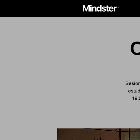
Sesion
estud
19: