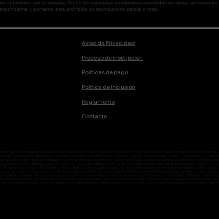
 en automático por la escuela. Todos los materiales académicos mostrados en clase, así como 
spondiente y por tanto está prohibida su reproducción parcial o total.
Aviso de Privacidad
Proceso de inscripción
Políticas de pago
Política de Inclusión
Reglamento
Contacto
onde trabajan las personas que estudian Concept Art, Diseño de Personajes, Que es el Diseño de Personaje, Como se llama la carrera de Diseño de Person
ento, Si quiero hacer videojuegos puedo estudiar Diseño de entretenimiento , Ilustración Digital, Para qué sirve la ilustración, Qué estudiar si quiero ser i
n digital, Diseño de Escenarios para Animación, Que es un escenario de animación, Cómo hacer escenarios para animaciones, Que diferencia hay entre hacer
ting, Qué es el matte painting y para que sirve, Como hacer matte painting a nivel profesional, Cuales son las diferencias entre el mate painting y el ph
o, En qué carreras profesionales enseñan a dibujar, Sketch Dinámico, Qué es el sketch dinámico, Qué aplicaciones tiene el sketch dinámico, Como puedo ap
enos para aprender sobre teoría del color, Escultura Digital, Qué diferencia hay entre modelado 3D y escultura 3D, Qué programas son buenos para hacer esc
temas domina un especialista en narrativa visual, Qué relación tiene la narrativa visual con el storytelling, Perspectiva, Como aprender a dibujar en perspe
ar un Concept Designer, Qué diferencia existe entre un Concept Designer y un Concept Artist, Animación, Que debo aprender para poder animar, Cuál es
 creativa, storyteller, storytelling, story beginnings, story ideas generator, storytelling for children, storytelling script, taller escritura, redacción creativa, taller de l