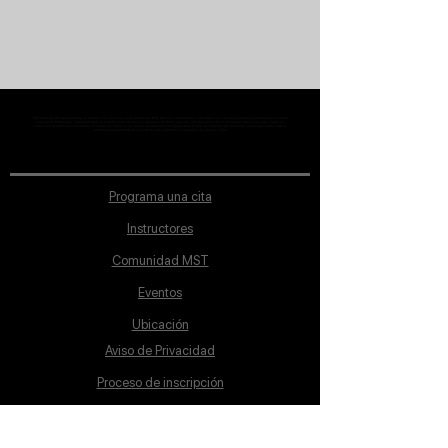
MST Concept Design Academy no cuenta con sucursales. Los profesores MST (únicos y acreditados como tales) son los que aparecen publicados en nuestra
sección de Profesores; cualquiera que se ostente como tal pero no aparezca en dicha sección será desconocido en automático por la escuela. Todos los
materiales académicos mostrados en clase, así como en los grupos académicos son propiedad de MST Concept Design Academy, están registrados ante la
autoridad correspondiente y por tanto está prohibida su reproducción parcial o total.
Programa una cita
Instructores
Comunidad MST
Eventos
Ubicación
Aviso de Privacidad
Proceso de inscripción
Políticas de pago
Política de Inclusión