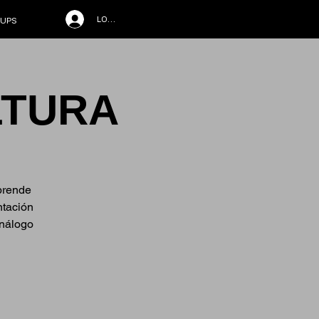
LOG IN
UPS
LTURA
Aprende
ntación
análogo