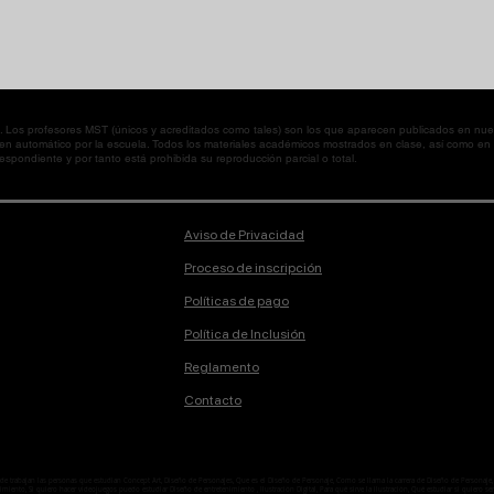
os profesores MST (únicos y acreditados como tales) son los que aparecen publicados en nues
 en automático por la escuela. Todos los materiales académicos mostrados en clase, así como 
spondiente y por tanto está prohibida su reproducción parcial o total.
Aviso de Privacidad
Proceso de inscripción
Políticas de pago
Política de Inclusión
Reglamento
Contacto
onde trabajan las personas que estudian Concept Art, Diseño de Personajes, Que es el Diseño de Personaje, Como se llama la carrera de Diseño de Person
ento, Si quiero hacer videojuegos puedo estudiar Diseño de entretenimiento , Ilustración Digital, Para qué sirve la ilustración, Qué estudiar si quiero ser i