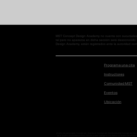
MST Concept Design Academy no cuenta con sucursales. L
tal pero no aparezca en dicha sección será desconocido
Design Academy, están registrados ante la autoridad corre
Programa una cita
Instructores
Comunidad MST
Eventos
Ubicación
diseño de personajes, Concept art , Que es el Concept Art, Donde estudiar Concept Art, D
es el Diseño de entretenimiento, Donde puedo trabajar si me dedico al Diseño de entretenimi