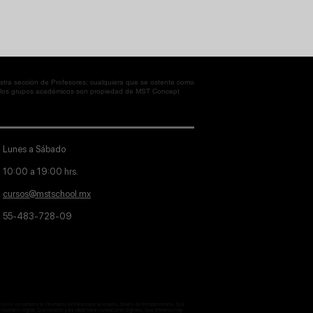
tra sección de Profesores; cualquiera que se ostente como
en los grupos académicos son propiedad de MST Concept
Lunes a Sábado
10:00 a 19:00 hrs.
cursos@mstschool.mx
55-483-728-09
aje, Como convertirme en Diseñador de Personajes Animados, Diseño de Entretenimiento, Que
lustrador digital, Qué necesito para saber hacer ilustraciones digitales, Que diferencia hay