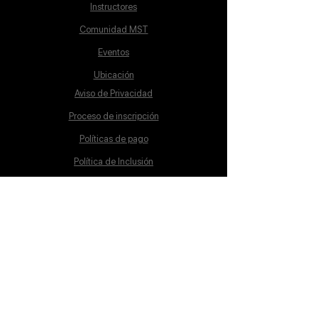
Instructores
Comunidad MST
Eventos
Ubicación
Aviso de Privacidad
Proceso de inscripción
Políticas de pago
Política de Inclusión
Reglamento
Contacto
Lunes a Sábado
10:00 a 19:00 hrs.