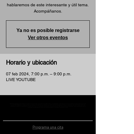
hablaremos de este interesante y útil tema.
Acompáñanos.
Ya no es posible registrarse
Ver otros eventos
Horario y ubicación
07 feb 2024, 7:00 p.m. – 9:00 p.m.
LIVE YOUTUBE
MST Concept Design Academy no cuenta con sucursales. Los profesores MST (únicos y acreditados como tales) son los que aparecen publicados en nuestra
sección de Profesores; cualquiera que se ostente como tal pero no aparezca en dicha sección será desconocido en automático por la escuela. Todos los
materiales académicos mostrados en clase, así como en los grupos académicos son propiedad de MST Concept Design Academy, están registrados ante la
autoridad correspondiente y por tanto está prohibida su reproducción parcial o total.
Programa una cita