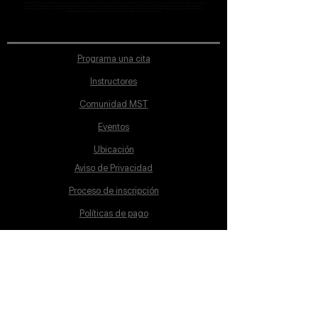
MST Concept Design Academy no cuenta con sucursales. Los profesores MST (únicos y acreditados como tales) son los que aparecen publicados en nuestra
sección de Profesores; cualquiera que se ostente como tal pero no aparezca en dicha sección será desconocido en automático por la escuela. Todos los
materiales académicos mostrados en clase, así como en los grupos académicos son propiedad de MST Concept Design Academy, están registrados ante la
autoridad correspondiente y por tanto está prohibida su reproducción parcial o total.
Programa una cita
Instructores
Comunidad MST
Eventos
Ubicación
Aviso de Privacidad
Proceso de inscripción
Políticas de pago
Política de Inclusión
Reglamento
Contacto