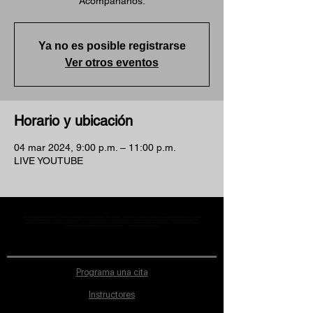
Acompáñanos.
Ya no es posible registrarse
Ver otros eventos
Horario y ubicación
04 mar 2024, 9:00 p.m. – 11:00 p.m.
LIVE YOUTUBE
MST Concept Design Academy no cuenta con sucursales. Los profesores MST (únicos y acreditados como tales) son los que aparecen publicados en nuestra
sección de Profesores; cualquiera que se ostente como tal pero no aparezca en dicha sección será desconocido en automático por la escuela. Todos los
materiales académicos mostrados en clase, así como en los grupos académicos son propiedad de MST Concept Design Academy, están registrados ante la
autoridad correspondiente y por tanto está prohibida su reproducción parcial o total.
Programa una cita
Instructores