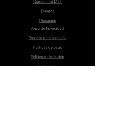
Comunidad MST
Eventos
Ubicación
Aviso de Privacidad
Proceso de inscripción
Políticas de pago
Política de Inclusión
Reglamento
Contacto
Lunes a Sábado
10:00 a 19:00 hrs.
cursos@mstschool.mx