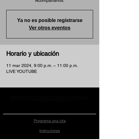
Acompáñanos.
Ya no es posible registrarse
Ver otros eventos
Horario y ubicación
11 mar 2024, 9:00 p.m. – 11:00 p.m.
LIVE YOUTUBE
MST Concept Design Academy no cuenta con sucursales. Los profesores MST (únicos y acreditados como tales) son los que aparecen publicados en nuestra
sección de Profesores; cualquiera que se ostente como tal pero no aparezca en dicha sección será desconocido en automático por la escuela. Todos los
materiales académicos mostrados en clase, así como en los grupos académicos son propiedad de MST Concept Design Academy, están registrados ante la
autoridad correspondiente y por tanto está prohibida su reproducción parcial o total.
Programa una cita
Instructores