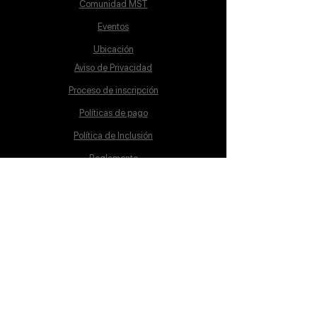
Comunidad MST
Eventos
Ubicación
Aviso de Privacidad
Proceso de inscripción
Políticas de pago
Política de Inclusión
Reglamento
Contacto
Lunes a Sábado
10:00 a 19:00 hrs.
cursos@mstschool.mx