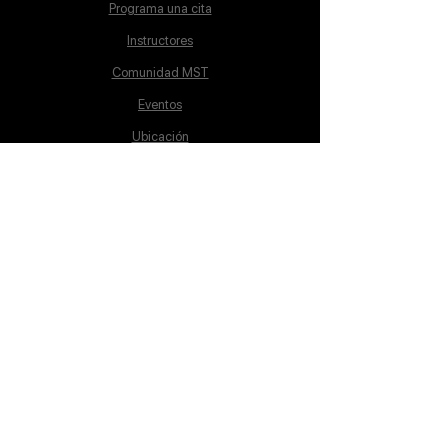
Programa una cita
Instructores
Comunidad MST
Eventos
Ubicación
Aviso de Privacidad
Proceso de inscripción
Políticas de pago
Política de Inclusión
Reglamento
Contacto
Lunes a Sábado