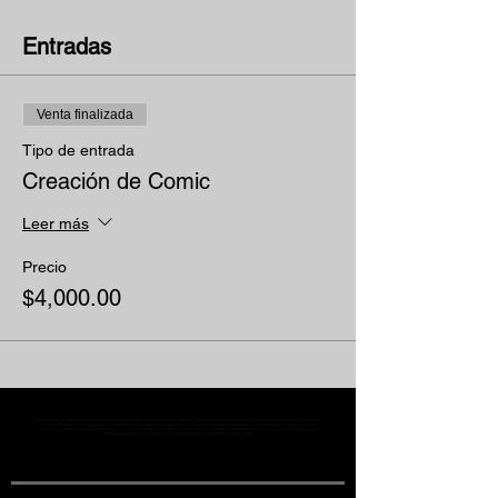
Entradas
Venta finalizada
Tipo de entrada
Creación de Comic
Leer más
Precio
$4,000.00
MST Concept Design Academy no cuenta con sucursales. Los profesores MST (únicos y acreditados como tales) son los que aparecen publicados en nuestra
sección de Profesores; cualquiera que se ostente como tal pero no aparezca en dicha sección será desconocido en automático por la escuela. Todos los
materiales académicos mostrados en clase, así como en los grupos académicos son propiedad de MST Concept Design Academy, están registrados ante la
autoridad correspondiente y por tanto está prohibida su reproducción parcial o total.